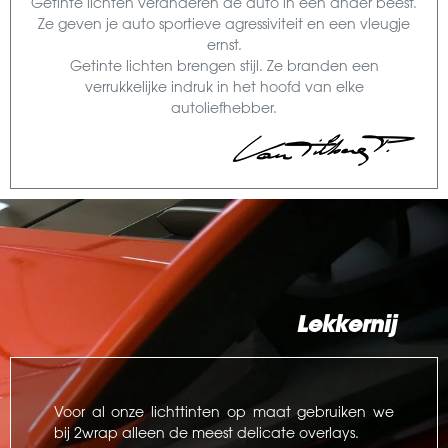
Getinte lichten veranderen de auto in een ander beest.
Ze geven je auto sportieve agressiviteit en een vleugje
ernst.
Getinte lichten brengen stijl. Ze branden een
verrukkelijke indruk in het hoofd van elke
autoliefhebber.
Lekkernij
Voor al onze lichttinten op maat gebruiken we
bij 2wrap alleen de meest delicate overlays.