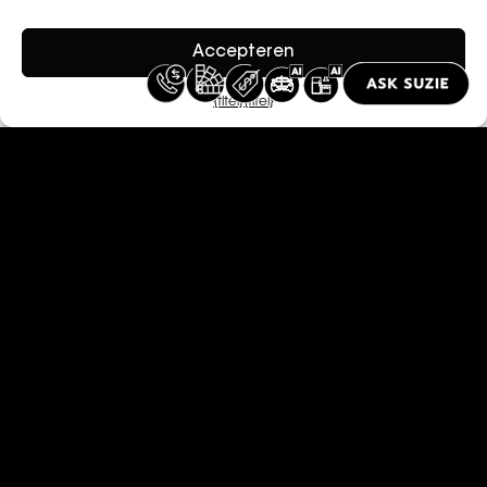
Accepteren
{titel}
{titel}