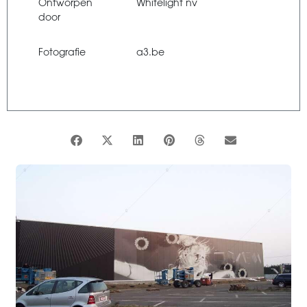
Ontworpen
Whitelight nv
door
Fotografie
a3.be