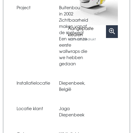
Project
Buitenbouwfolie
in 2002
Zichtbaarheid
maken vanaf
Aangepaste
de snelweg!
kleuren
Een van onze
op maat bedrukt
eerste
wallwraps die
we hebben
gedaan
Installatielocatie
Diepenbeek,
België
Locatie klant
Jaga
Diepenbeek