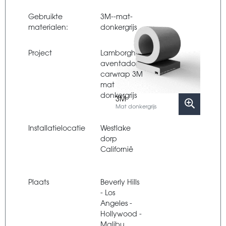
Gebruikte
3M--mat-
materialen:
donkergrijs
Project
Lamborghini
aventador
carwrap 3M
mat
donkergrijs
3M
Mat donkergrijs
Installatielocatie
Westlake
dorp
Californië
Plaats
Beverly Hills
- Los
Angeles -
Hollywood -
Malibu