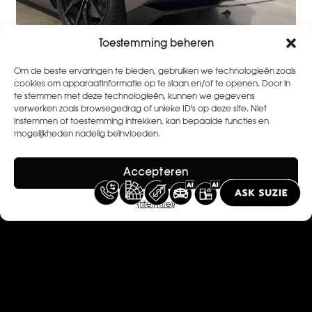
Toestemming beheren
Om de beste ervaringen te bieden, gebruiken we technologieën zoals
cookies om apparaatinformatie op te slaan en/of te openen. Door in
te stemmen met deze technologieën, kunnen we gegevens
verwerken zoals browsegedrag of unieke ID's op deze site. Niet
instemmen of toestemming intrekken, kan bepaalde functies en
mogelijkheden nadelig beïnvloeden.
In de kijker
Alles bekijken
Accepteren
{titel}
{titel}
Celine van ouytsel
11 april 2021