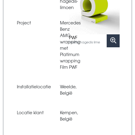
hagedis-
limoen
Project
Mercedes
Benz
AMG
PWF
wrapping
matte hagedis lime
met
Platimum
wrapping
Film PWF
Installatielocatie
Weelde,
België
Locatie klant
Kempen,
België