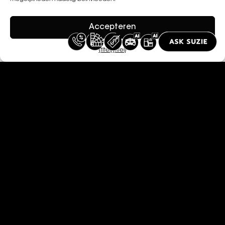
Accepteren
{titel}
{titel}