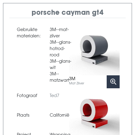
porsche cayman gt4
Gebruikte
3M--mat-
materialen:
zilver
3M--glans-
hotrod-
rood
3M--glans-
wit
3M--
3M
matzwart
Mat Zilver
Fotograaf
Ted7
Plaats
Californië
Project
Wrapping