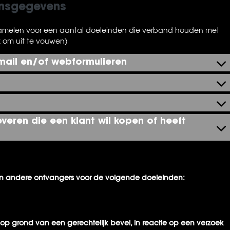
onsgegevens
amelen voor een aantal doeleinden die verband houden met
k om uit te vouwen)
e-mail en/of webformulieren
veren die een klant wil kopen of heeft
an andere ontvangers voor de volgende doeleinden:
f op grond van een gerechtelijk bevel, in reactie op een verzoek