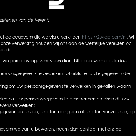
p juli 14, 2026, laatst gecontroleerd op juli 14, 2026, en is van
ezetenen van de Verenigde Staten.
et de gegevens die we via u verkrijgen
https://2wrap.com/nl
. Wij
j onze verwerking houden wij ons aan de wettelijke vereisten op
re dat:
n we persoonsgegevens verwerken. Dit doen we middels deze
ersoonsgegevens te beperken tot uitsluitend die gegevens die
ming om uw persoonsgegevens te verwerken in gevallen waarin
elen om uw persoonsgegevens te beschermen en eisen dit ook
evens verwerken;
evens in te zien, te laten corrigeren of te laten verwijderen, op
 gegevens we van u bewaren, neem dan contact met ons op.