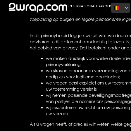
Home
Privacyverklaring (VS)
INTERNATIONALE GROEP
Deze privacyverklaring is voor het laatst gewijzigd o
toepassing op burgers en legale permanente ing
In dit privacybeleid leggen we uit wat we doen m
adviseren u dit statement aandachtig te lezen. Bi
het gebied van privacy. Dat betekent onder ande
we maken duidelijk voor welke doeleinde
privacyverklaring;
we streven ernaar onze verzameling van p
nodig zijn voor legitieme doeleinden;
we vragen eerst expliciet om uw toestem
uw toestemming vereist is;
wij nemen passende beveiligingsmaatreg
van partijen die namens ons persoonsgeg
wij respecteren uw recht om uw persoonsgeg
uw verzoek.
Als u vragen heeft, of precies wilt weten welke