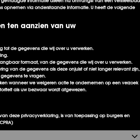
de gevraagde informatie alleen na ontvangst van een verifieerbaa
ns opnemen via onderstaande informatie. U heeft de volgende
en ten aanzien van uw
 tot de gegevens die wij over u verwerken.
ing.
gangbaar formaat, van de gegevens die wij over u verwerken.
ing van de gegevens als deze onjuist of niet langer relevant zijn,
 gegevens te vragen.
aken wanneer we weigeren actie te ondernemen op een verzoek
oriteit als uw bezwaar wordt afgewezen.
 van deze privacyverklaring, is van toepassing op burgers en
(CPRA)