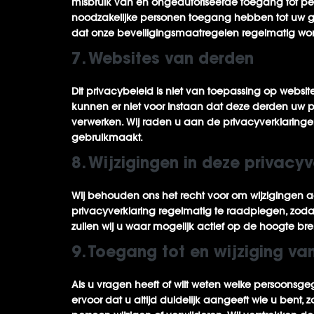
misbruik van en ongeautoriseerde toegang tot per
noodzakelijke personen toegang hebben tot uw 
dat onze beveiligingsmaatregelen regelmatig wo
7. Websites van derden
Dit privacybeleid is niet van toepassing op websit
kunnen er niet voor instaan dat deze derden uw 
verwerken. Wij raden u aan de privacyverklaringe
gebruikmaakt.
8. Wijzigingen in deze privacyv
Wij behouden ons het recht voor om wijzigingen a
privacyverklaring regelmatig te raadplegen, zodat
zullen wij u waar mogelijk actief op de hoogte br
9. Toegang tot en wijziging v
Als u vragen heeft of wilt weten welke persoons
ervoor dat u altijd duidelijk aangeeft wie u ben