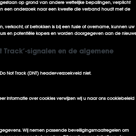
gestaan op grond van andere wettelijke bepalingen, verplicht
r van een onderzoek naar een kwestie die verband houdt met de
, verkocht, of betrokken is bij een fusie of overname, kunnen uw
rs en potentiële kopers en worden doorgegeven aan de nieuw
 Track’-signalen en de algemene
Do Not Track (DNT) header-verzoekveld niet.
r informatie over cookies verwijzen wij u naar ons cookiebeleid
onsgegevens. Wij nemen passende beveiligingsmaatregelen om