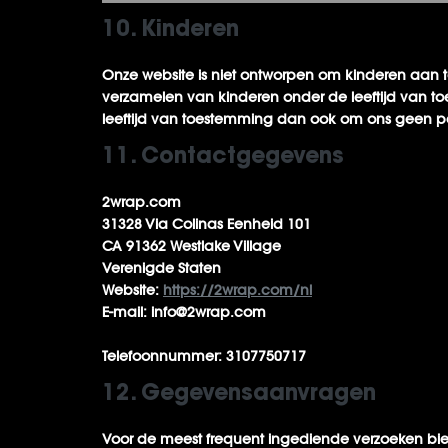
10. Kinderen
Onze website is niet ontworpen om kinderen aan t
verzamelen van kinderen onder de leeftijd van t
leeftijd van toestemming dan ook om ons geen pe
11. Contactgegevens
2wrap.com
31328 Via Colinas Eenheid 101
CA 91362 Westlake Village
Verenigde Staten
Website:
https://2wrap.com/nl
E-mail:
info@
2wrap.com
Telefoonnummer: 3107750717
12. Gegevensaanvragen
Voor de meest frequent ingediende verzoeken bi