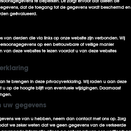
soonsgegevens te beperken. Dit zorgt ervoor dat alleen de
gegevens, dat de toegang tot de gegevens wordt beschermd en
rden geëvalueerd.
es van derden die via links op onze website zijn verbonden. Wij
persoonsgegevens op een betrouwbare of veilige manier
n van deze websites te lezen voordat u van deze websites
erklaring
an te brengen in deze privacyverklaring. Wij raden u aan deze
 u op de hoogte blijft van eventuele wijzigingen. Daarnaast
engen.
an uw gegevens
gegevens we van u hebben, neem dan contact met ons op. Zorg
t, zodat we zeker weten dat we geen gegevens van de verkeerde