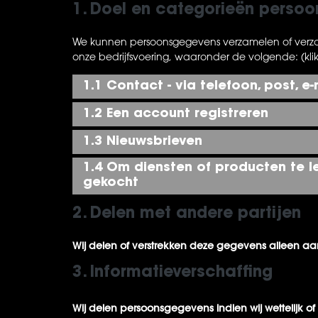
1. Doel en categorieën perso
We kunnen persoonsgegevens verzamelen of verz
onze bedrijfsvoering, waaronder de volgende: (kli
1.1 Contact - via telefoon, post, 
1.2 Een account registreren
1.3 Nieuwsbrieven
1.4 Om diensten of producten te le
gekocht
2. Delen met andere partijen
Wij delen of verstrekken deze gegevens alleen a
3. Informatieverschaffing
Wij delen persoonsgegevens indien wij wettelijk o