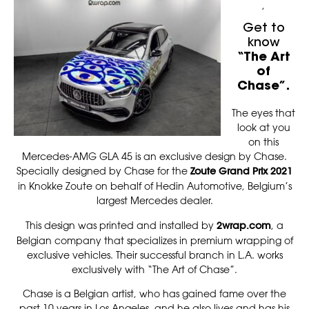
,
Get to
know
“The Art
of
Chase”.
The eyes that
look at you
on this
Mercedes-AMG GLA 45 is an exclusive design by Chase.
Specially designed by Chase for the
Zoute Grand Prix 2021
in Knokke Zoute on behalf of Hedin Automotive, Belgium’s
largest Mercedes dealer.
This design was printed and installed by
2wrap.com
, a
Belgian company that specializes in premium wrapping of
exclusive vehicles. Their successful branch in L.A. works
exclusively with “The Art of Chase”.
Chase is a Belgian artist, who has gained fame over the
past 10 years in Los Angeles, and he also lives and has his