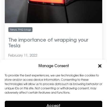
News
,
FAQ blogs
The importance of wrapping your
Tesla
February 11, 2022
Manage Consent
To provide the best experiences, we use technologies like cookies to
store and/or access device information. Consenting to these
More Articles
technologies will allow us to process data such as browsing behavior or
unique IDs on this site. Not consenting or withdrawing consent, may
adversely affect certain features and functions.
Accept